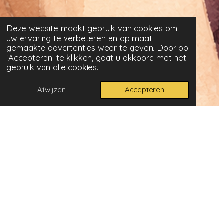
Deze website maakt gebruik van cookies om
uw ervaring te verbeteren en op maat
gemaakte advertenties weer te geven. Door op
‘Accepteren’ te klikken, gaat u akkoord met het
gebruik van alle cookies.
Afwijzen
Accepteren
Jeannette: Hoedster van ontwikkeling
en verbinding
Jeannette is IB’er en medeontwikkelaar van de
bruggroep: de overgangsfase tussen kind-zijn en de
beginnende puberteit. Met haar brede ervaring in
onderwijs, coaching, kinderontwikkeling en
ouderschap kijkt zij niet alleen naar gedrag en