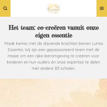
Ga
direct
naar
de
Het team: co-creëren vanuit onze
hoofdinhoud
eigen essentie
Maak kennis met de drijvende krachten binnen Lumia
Essentia. Wij zijn een gepassioneerd team met de
missie om een rijke leeromgeving te creëren voor
kinderen en hun ouders én onze expertise te delen
met andere B3 scholen.